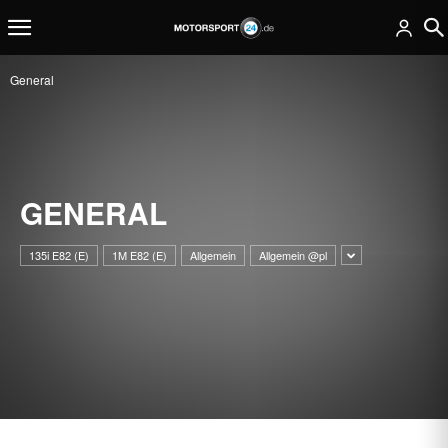
General
GENERAL
135i E82 (E)
1M E82 (E)
Allgemein
Allgemein @pl