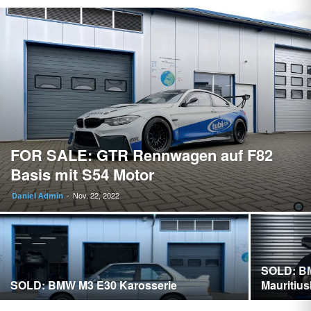
FOR SALE: GTR Rennwagen auf F82
Basis mit S54 Motor
Nov. 22, 2022
Daniel Admin
-
SOLD: BM
SOLD: BMW M3 E30 Karosserie
Mauritius