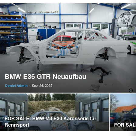
BMW E36 GTR Neuaufbau
Sep. 26, 2025
Daniel Admin
-
FOR SALE: BMW M3 E30 Karosserie für
Rennsport
FOR SALE