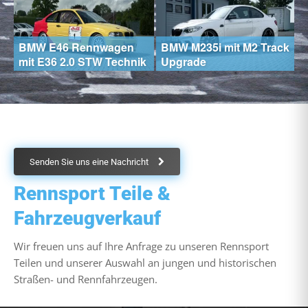
BMW S63 B44 Motor für
ck
BMW M3 GT4 4,4l Track
M5 M6 X5 X6 – 20 km mit
B
Tool
Anbauteilen
E
Senden Sie uns eine Nachricht
Rennsport Teile &
Fahrzeugverkauf
Wir freuen uns auf Ihre Anfrage zu unseren Rennsport
Teilen und unserer Auswahl an jungen und historischen
Straßen- und Rennfahrzeugen.