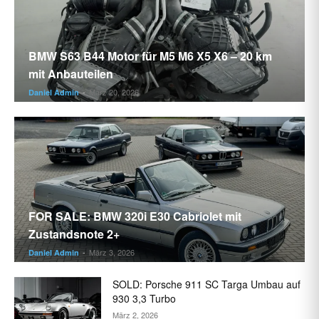
BMW S63 B44 Motor für M5 M6 X5 X6 – 20 km
mit Anbauteilen
März 20, 2026
Daniel Admin
-
FOR SALE: BMW 320i E30 Cabriolet mit
Zustandsnote 2+
März 3, 2026
Daniel Admin
-
SOLD: Porsche 911 SC Targa Umbau auf
930 3,3 Turbo
März 2, 2026