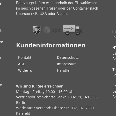
Fahrzeuge liefern wir innerhalb der EU wahlweise
e
im geschlossenen Trailer oder per Container nach
Übersee (z.B. USA oder Asien).
ch
I
In
pe
Kundeninformationen
N
La
Kontakt
Datenschutz
n
Ar
AGB
Impressum
Tr
Widerruf
Händler
Le
ße
L
Wir sind für Sie erreichbar
Le
Montag - Freitag
10:00 - 16:00 Uhr
A
Vertriebsbüro:
Scharfe Lanke
109-131, D-13595
Berlin
Werkstatt / Versand:
Obere Str.
17a, D-37589
Kalefeld