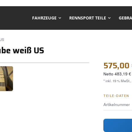
FAHRZEUGE
RENNSPORT TEILE
GEBRA
 US
be weiß US
❯
575,00
Netto
483,19 €
* inkl. 19 % MwSt.,
TEILE-DATEN
Artikelnummer