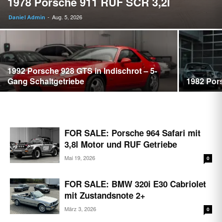
1978 Porsche 911 RUF SCR 3,2l
Aug. 5, 2026
Daniel Admin
-
1992 Porsche 928 GTS in Indischrot – 5-
Gang Schaltgetriebe
1982 Por
FOR SALE: Porsche 964 Safari mit
3,8l Motor und RUF Getriebe
Mai 19, 2026
0
FOR SALE: BMW 320i E30 Cabriolet
mit Zustandsnote 2+
März 3, 2026
0