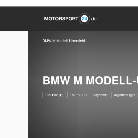
BMW M Modell-Übersicht
BMW M MODELL-
135i E82 (E)
1M E82 (E)
Allgemein
Allgemein @pl