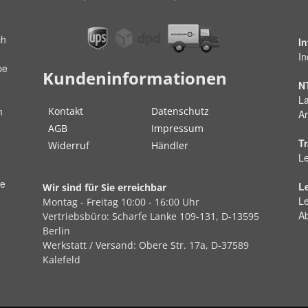
ch
I
In
pe
Kundeninformationen
N
La
Kontakt
Datenschutz
n
Ar
AGB
Impressum
Tr
Widerruf
Händler
Le
ße
L
Wir sind für Sie erreichbar
Le
Montag - Freitag
10:00 - 16:00 Uhr
A
Vertriebsbüro:
Scharfe Lanke
109-131, D-13595
Berlin
Werkstatt / Versand:
Obere Str.
17a, D-37589
Kalefeld