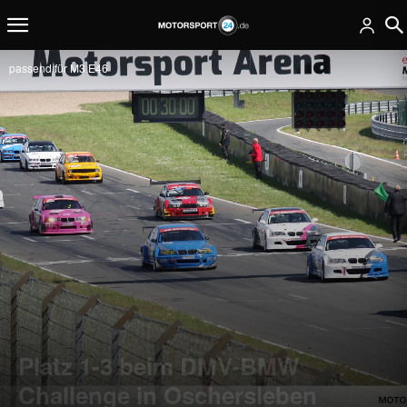
passend für M3 E46
Platz 1-3 beim DMV-BMW
Challenge in Oschersleben