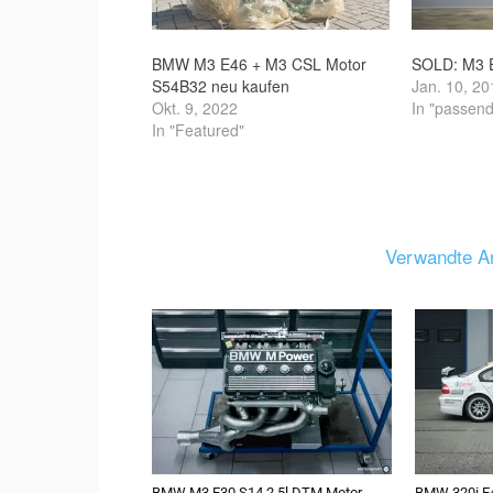
BMW M3 E46 + M3 CSL Motor
SOLD: M3 
S54B32 neu kaufen
Jan. 10, 20
Okt. 9, 2022
In "passend
In "Featured"
Verwandte Ar
BMW M3 E30 S14 2,5l DTM Motor
BMW 320i E