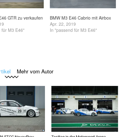
E46 GTR zu verkaufen
BMW M3 E46 Cabrio mit Airbox
19
Apr. 22, 2019
 für M3 E46"
In "passend für M3 E46"
tikel
Mehr vom Autor
46 ETCC Neuaufbau
Testtag in der Motorsport Arena