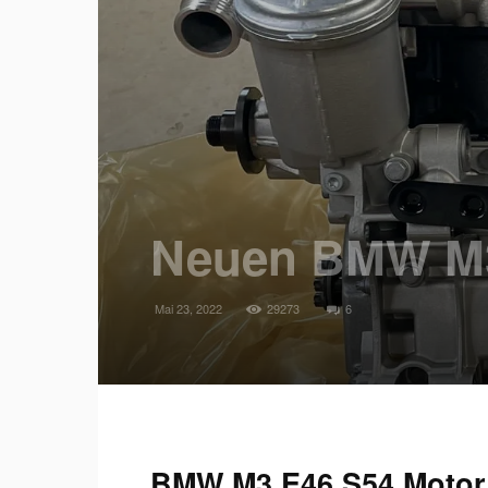
Neuen BMW M3 
Mai 23, 2022
29273
6
BMW M3 E46 S54 Motor 