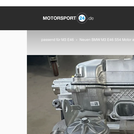
passend für M3 E46
Neuen BMW M3 E46 S54 Motor a