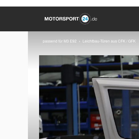
passend für M3 E92
Leichtbau-Türen aus CFK / GFK