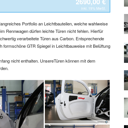
2690,00 €
inkl. 19% MwSt.
fangreiches Portfolio an Leichtbauteilen, welche wahlweise
m Rennwagen dürfen leichte Türen nicht fehlen. Hierfür
hwertig verarbeitete Türen aus Carbon. Entsprechende
ch formschöne GTR Spiegel in Leichtbauweise mit Belüftung
umfang nicht enthalten. UnsereTüren können mit dem
rden.