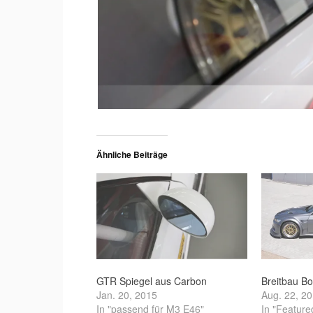
Ähnliche Beiträge
GTR Spiegel aus Carbon
Breitbau B
Jan. 20, 2015
Aug. 22, 2
In "passend für M3 E46"
In "Feature