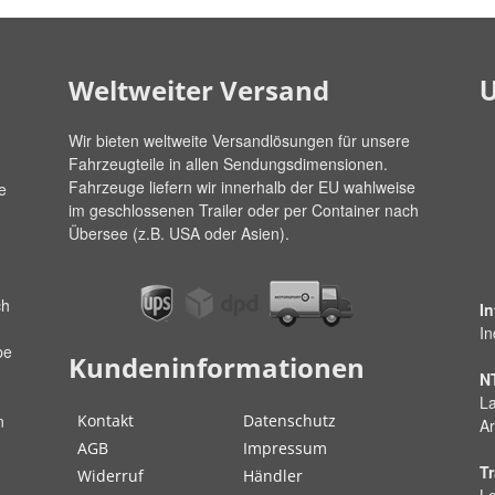
U
Weltweiter Versand
Wir bieten weltweite Versandlösungen für unsere
Fahrzeugteile in allen Sendungsdimensionen.
Fahrzeuge liefern wir innerhalb der EU wahlweise
e
im geschlossenen Trailer oder per Container nach
Übersee (z.B. USA oder Asien).
ch
I
In
pe
Kundeninformationen
N
La
Kontakt
Datenschutz
n
Ar
AGB
Impressum
Tr
Widerruf
Händler