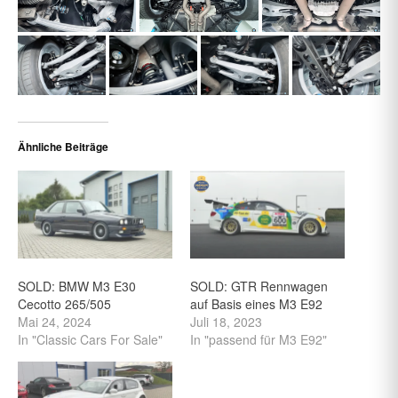
Ähnliche Beiträge
SOLD: BMW M3 E30
SOLD: GTR Rennwagen
Cecotto 265/505
auf Basis eines M3 E92
Mai 24, 2024
Juli 18, 2023
In "Classic Cars For Sale"
In "passend für M3 E92"