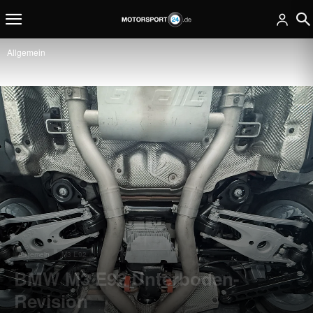
Allgemein
Allgemein
M3 E92
BMW M3 E92 Unterboden-
Revision