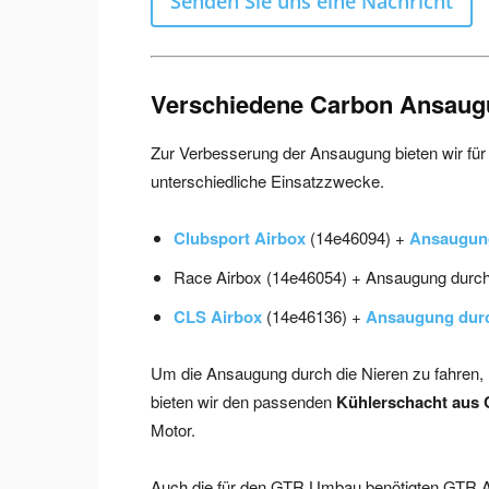
Senden Sie uns eine Nachricht
Verschiedene Carbon Ansaugu
Zur Verbesserung der Ansaugung bieten wir fü
unterschiedliche Einsatzzwecke.
Clubsport Airbox
(14e46094) +
Ansaugung
Race Airbox (14e46054) + Ansaugung durch
CLS Airbox
(14e46136) +
Ansaugung durc
Um die Ansaugung durch die Nieren zu fahren, 
bieten wir den passenden
Kühlerschacht aus
Motor.
Auch die für den GTR Umbau benötigten GTR Ach