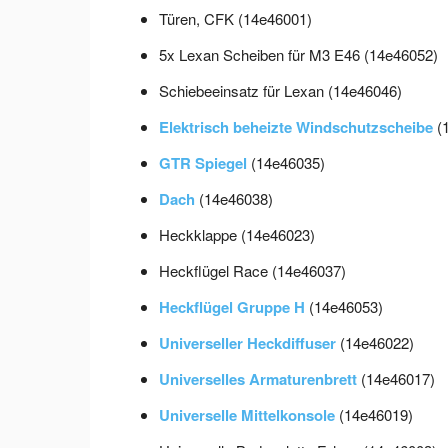
Türen, CFK (14e46001)
5x Lexan Scheiben für M3 E46 (14e46052)
Schiebeeinsatz für Lexan (14e46046)
Elektrisch beheizte Windschutzscheibe
(
GTR Spiegel
(14e46035)
Dach
(14e46038)
Heckklappe (14e46023)
Heckflügel Race (14e46037)
Heckflügel Gruppe H
(14e46053)
Universeller Heckdiffuser
(14e46022)
Universelles Armaturenbrett
(14e46017)
Universelle Mittelkonsole
(14e46019)