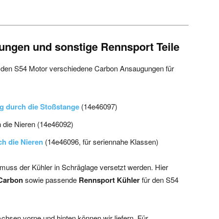
ngen und sonstige Rennsport Teile
r den S54 Motor verschiedene Carbon Ansaugungen für
 durch die Stoßstange
(14e46097)
 die Nieren (14e46092)
h die Nieren
(14e46096, für seriennahe Klassen)
muss der Kühler in Schräglage versetzt werden. Hier
 Carbon
sowie passende
Rennsport Kühler
für den S54
sen vorne und hinten können wir liefern. Für