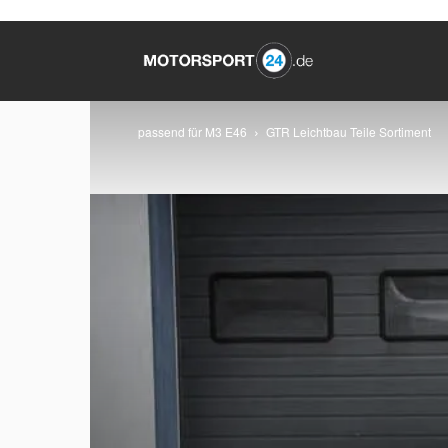
passend für M3 E46
GTR Leichtbau Teile Sortiment