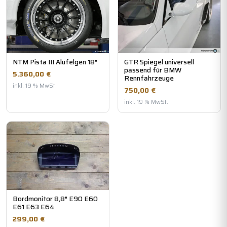
NTM Pista III Alufelgen 18″
GTR Spiegel universell
passend für BMW
5.360,00 €
Rennfahrzeuge
inkl. 19 % MwSt.
750,00 €
inkl. 19 % MwSt.
Bordmonitor 8,8″ E90 E60
E61 E63 E64
299,00 €