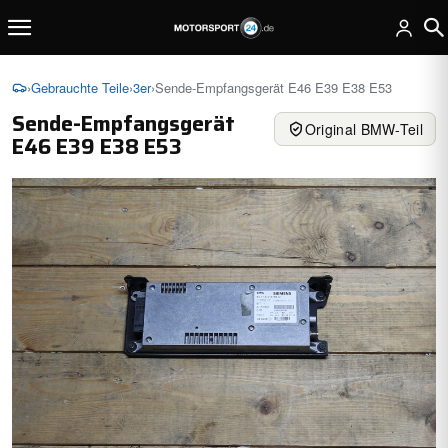
›
Gebrauchte Teile
›
3er
›
Sende-Empfangsgerät E46 E39 E38 E53
Sende-Empfangsgerät
Original BMW-Teil
E46 E39 E38 E53