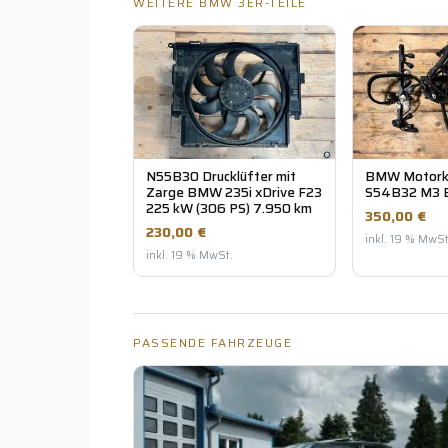
WEITERE BMW 3ER-TEILE
N55B30 Drucklüfter mit
BMW Motork
Zarge BMW 235i xDrive F23
S54B32 M3 
225 kW (306 PS) 7.950 km
350,00 €
230,00 €
inkl. 19 % MwSt
inkl. 19 % MwSt.
PASSENDE FAHRZEUGE