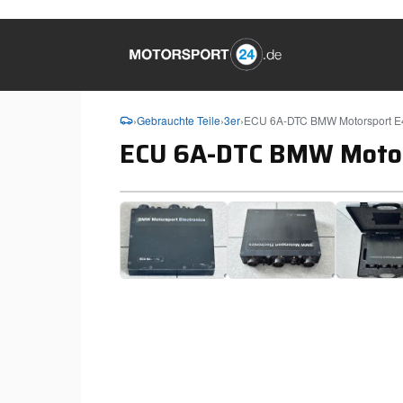
›
Gebrauchte Teile
›
3er
›
ECU 6A-DTC BMW Motorsport E
ECU 6A-DTC BMW Motor
❮