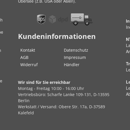
Übersee (z.B. USA oder Asien).
ch
I
In
pe
Kundeninformationen
N
La
Kontakt
Datenschutz
n
Ar
AGB
Impressum
Tr
Widerruf
Händler
Le
ße
L
Wir sind für Sie erreichbar
Le
Montag - Freitag
10:00 - 16:00 Uhr
A
Vertriebsbüro:
Scharfe Lanke
109-131, D-13595
Berlin
Werkstatt / Versand:
Obere Str.
17a, D-37589
Kalefeld