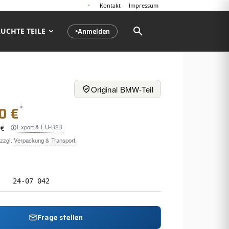
Kontakt
Impressum
Anmelden
UCHTE TEILE
●
Original BMW-Teil
*
0 €
Export & EU-B2B
 €
 zzgl.
Verpackung & Transport
.
24-07 042
Frage stellen