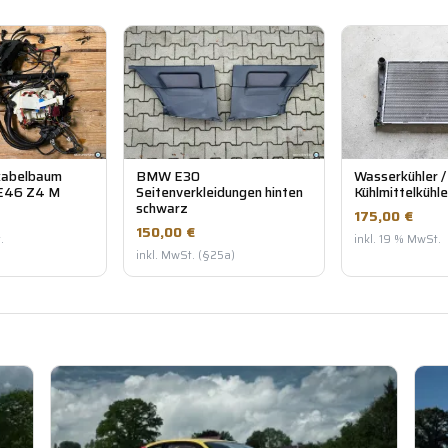
abelbaum
BMW E30
Wasserkühler /
E46 Z4 M
Seitenverkleidungen hinten
Kühlmittelkühl
schwarz
175,00 €
150,00 €
.
inkl. 19 % MwSt.
inkl. MwSt. (§25a)