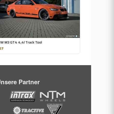
W M3 GT4 4,4l Track Tool
07
nsere Partner