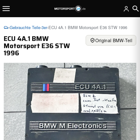
›
Gebrauchte Teile
›
3er
›
ECU 4A.1 BMW Motorsport E36 STW 1996
ECU 4A.1 BMW
Original BMW-Teil
Motorsport E36 STW
1996