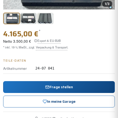
1
/3
*
4.165,00 €
Export & EU-B2B
Netto
3.500,00 €
* inkl. 19 % MwSt., zzgl.
Verpackung & Transport
.
TEILE-DATEN
Artikelnummer
24-07 041
Frage stellen
In meine Garage