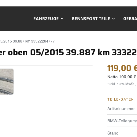
FAHRZEUGE
RENNSPORT TEILE
GEBRA
05/2015 39.887 km 33322284777
r oben 05/2015 39.887 km 3332
❯
119,00 
Netto
100,00 €
* inkl. 19 % MwSt.,
TEILE-DATEN
Artikelnummer
BMW-Teilenum
Stand