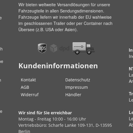
Wir bieten weltweite Versandlösungen für unsere
Fahrzeugteile in allen Sendungsdimensionen.
Fahrzeuge liefern wir innerhalb der EU wahlweise
e
im geschlossenen Trailer oder per Container nach
Übersee (z.B. USA oder Asien).
ch
I
In
pe
Kundeninformationen
N
La
Kontakt
Datenschutz
n
Ar
AGB
Impressum
Tr
Widerruf
Händler
Le
ße
L
Wir sind für Sie erreichbar
Le
Montag - Freitag
10:00 - 16:00 Uhr
A
Vertriebsbüro:
Scharfe Lanke
109-131, D-13595
Berlin