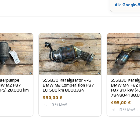
Alle Google
serpumpe
S55B30 Katalysator 4-6
S55B30 Kataly
BMW M2 F87
BMW M2 Competition F87
BMW M4 F82 
 PS) 28.000 km
LCI 500 km 8090334
F87 317 kW (4
7848041 38.0
950,00 €
495,00 €
.
inkl. 19 % MwSt.
inkl. 19 % MwSt.