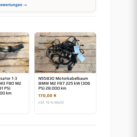
-Bewertungen →
sator 1-3
N55B30 Motorkabelbaum
M3 F80 M2
BMW M2 F87 225 kW (306
31 PS)
PS) 28.000 km
00 km
170,00 €
inkl. 19 % MwSt.