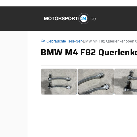
›
Gebrauchte Teile
›
3er
›
BMW M4 F82 Querlenker oben 
BMW M4 F82 Querlenke
❮