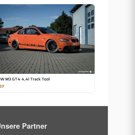
W M3 GT4 4,4l Track Tool
07
nsere Partner