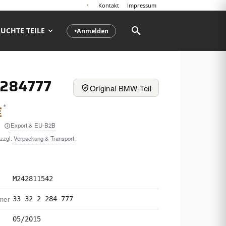
Kontakt
Impressum
Anmelden
UCHTE TEILE
●
2284777
Original BMW-Teil
*
€
Export & EU-B2B
 zzgl.
Verpackung & Transport
.
M242811542
mer
33 32 2 284 777
05/2015