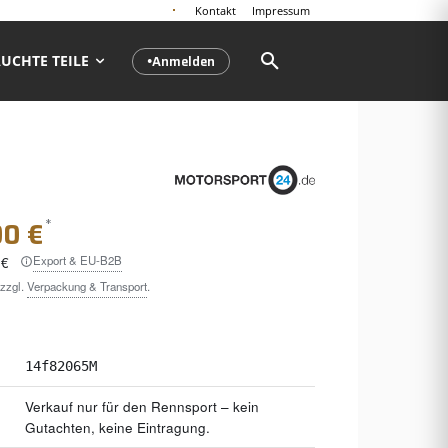
Kontakt
Impressum
Anmelden
UCHTE TEILE
●
*
00 €
Export & EU-B2B
 €
 zzgl.
Verpackung & Transport
.
14f82065M
Verkauf nur für den Rennsport – kein
Gutachten, keine Eintragung.