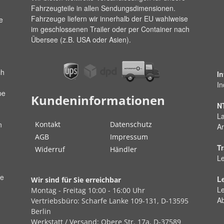
Fahrzeugteile in allen Sendungsdimensionen.
Fahrzeuge liefern wir innerhalb der EU wahlweise
e
im geschlossenen Trailer oder per Container nach
Übersee (z.B. USA oder Asien).
ch
I
In
pe
Kundeninformationen
N
La
Kontakt
Datenschutz
n
Ar
AGB
Impressum
Tr
Widerruf
Händler
Le
ße
L
Wir sind für Sie erreichbar
Le
Montag - Freitag
10:00 - 16:00 Uhr
A
Vertriebsbüro:
Scharfe Lanke
109-131, D-13595
Berlin
Werkstatt / Versand:
Obere Str.
17a, D-37589