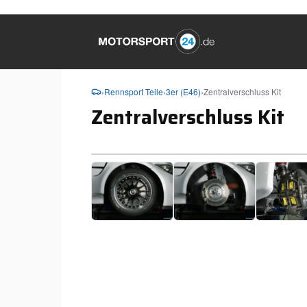
›
Rennsport Teile
›
3er (E46)
›
Zentralverschluss Kit
Zentralverschluss Kit
❮