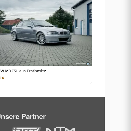
W M3 CSL aus Erstbesitz
04
nsere Partner