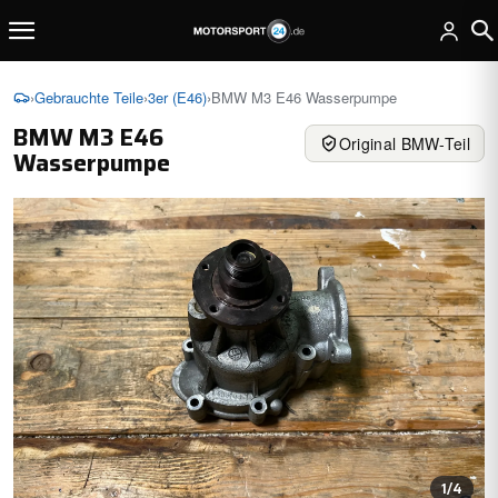
›
Gebrauchte Teile
›
3er (E46)
›
BMW M3 E46 Wasserpumpe
BMW M3 E46
Original BMW-Teil
Wasserpumpe
1
/4