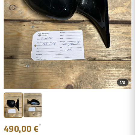
1
/2
*
490,00 €