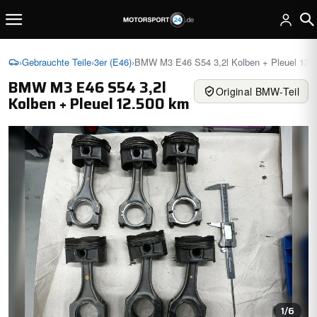
›
Gebrauchte Teile
›
3er (E46)
›
BMW M3 E46 S54 3,2l Kolben + Pleuel 12.
BMW M3 E46 S54 3,2l
Original BMW-Teil
Kolben + Pleuel 12.500 km
1
/6