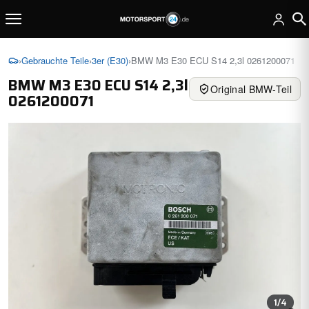
›
Gebrauchte Teile
›
3er (E30)
›
BMW M3 E30 ECU S14 2,3l 0261200071
BMW M3 E30 ECU S14 2,3l
Original BMW-Teil
0261200071
1
/4