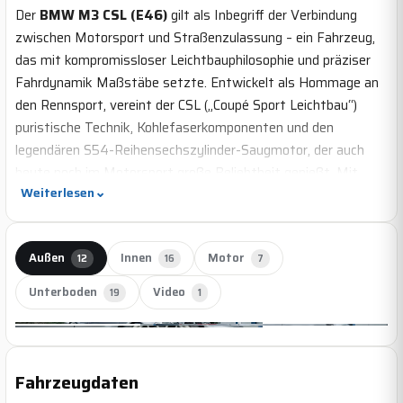
Der
BMW M3 CSL (E46)
gilt als Inbegriff der Verbindung
zwischen Motorsport und Straßenzulassung – ein Fahrzeug,
das mit kompromissloser Leichtbauphilosophie und präziser
Fahrdynamik Maßstäbe setzte. Entwickelt als Hommage an
den Rennsport, vereint der CSL („Coupé Sport Leichtbau“)
puristische Technik, Kohlefaserkomponenten und den
legendären S54-Reihensechszylinder-Saugmotor, der auch
heute noch im Motorsport große Beliebtheit genießt. Mit
⌄
Weiterlesen
reduziertem Gewicht, speziell abgestimmtem Fahrwerk und
einer messerscharfen Charakteristik wurde der M3 CSL
zum ultimativen fahraktiven M-Modell seiner Zeit – und ist
Außen
Innen
Motor
12
16
7
heute ein begehrtes Sammlerstück mit Kultstatus.
Unterboden
Video
19
1
Im Gegensatz zum serienmäßigen
BMW M3 E46
wurde
+3
der M3 CSL auf Leichtbau und Fahrdynamik getrimmt. Rund
110 Kilogramm Gewichtsersparnis durch Carbon-Dach, dünnere
Alle Bilder
Verglasung, leichtere Türen und eine reduzierte
Fahrzeugdaten
Innenausstattung verleihen ihm eine deutlich agilere