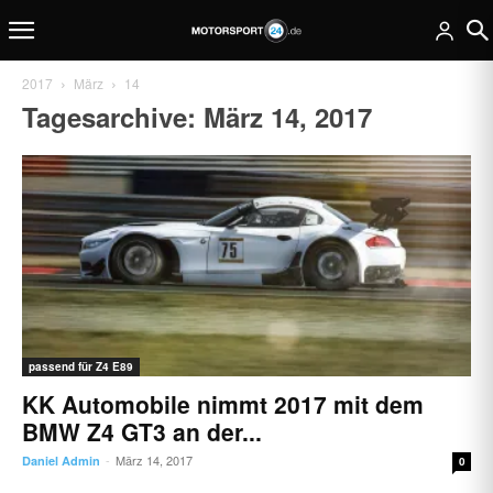
2017
März
14
Tagesarchive: März 14, 2017
passend für Z4 E89
KK Automobile nimmt 2017 mit dem
BMW Z4 GT3 an der...
März 14, 2017
Daniel Admin
-
0