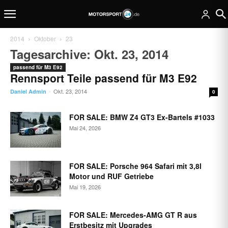
2014
Oktober
23
Tagesarchive: Okt. 23, 2014
passend für M3 E92
Rennsport Teile passend für M3 E92
Okt. 23, 2014
Daniel Admin
-
0
FOR SALE: BMW Z4 GT3 Ex-Bartels #1033
Mai 24, 2026
FOR SALE: Porsche 964 Safari mit 3,8l
Motor und RUF Getriebe
Mai 19, 2026
FOR SALE: Mercedes-AMG GT R aus
Erstbesitz mit Upgrades