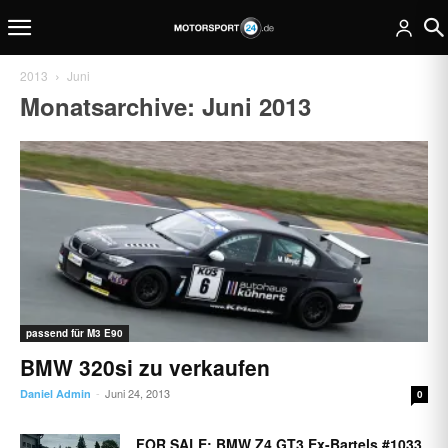
2013
Juni
Monatsarchive: Juni 2013
passend für M3 E90
BMW 320si zu verkaufen
Juni 24, 2013
Daniel Admin
-
0
FOR SALE: BMW Z4 GT3 Ex-Bartels #1033