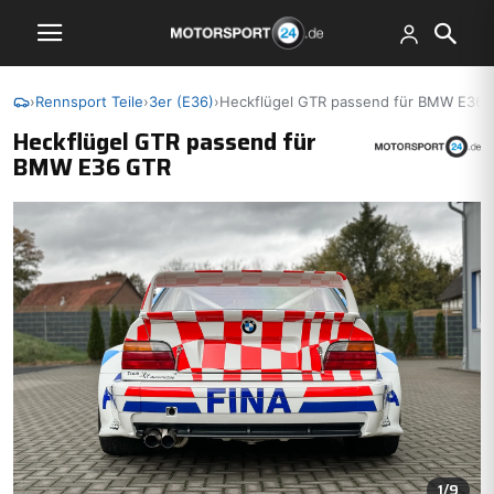
›
Rennsport Teile
›
3er (E36)
›
Heckflügel GTR passend für BMW E36 
Heckflügel GTR passend für
BMW E36 GTR
1
/9