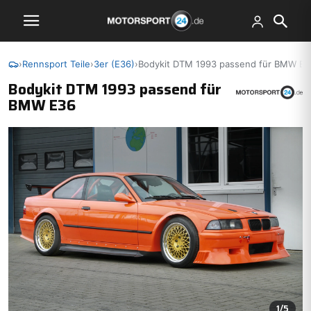
›
Rennsport Teile
›
3er (E36)
›
Bodykit DTM 1993 passend für BMW E3
Bodykit DTM 1993 passend für
BMW E36
1
/5