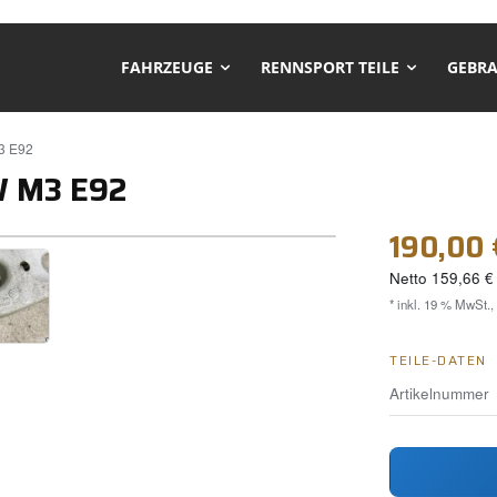
FAHRZEUGE
RENNSPORT TEILE
GEBRA
3 E92
W M3 E92
❯
190,00 
Netto
159,66 €
* inkl. 19 % MwSt.,
TEILE-DATEN
Artikelnummer