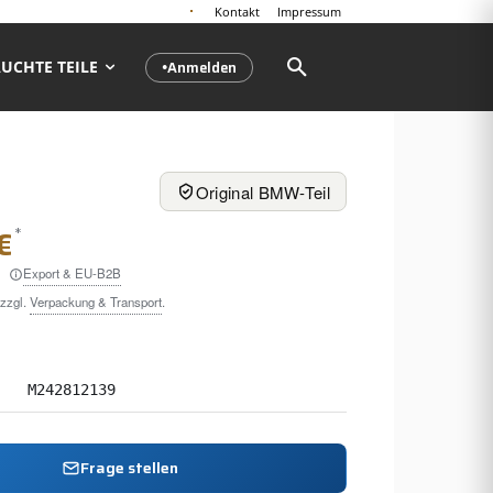
Kontakt
Impressum
Anmelden
UCHTE TEILE
●
Original BMW-Teil
*
€
Export & EU-B2B
 zzgl.
Verpackung & Transport
.
M242812139
Frage stellen