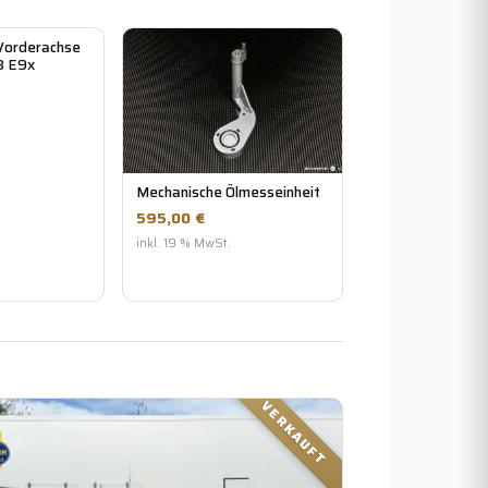
orderachse
3 E9x
Mechanische Ölmesseinheit
595,00 €
inkl. 19 % MwSt.
VERKAUFT