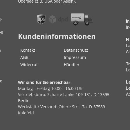
Übersee (z.B. USA oder Asien).
ch
I
In
pe
Kundeninformationen
N
La
Kontakt
Datenschutz
n
Ar
AGB
Impressum
Tr
Widerruf
Händler
Le
ße
L
Wir sind für Sie erreichbar
Le
Montag - Freitag
10:00 - 16:00 Uhr
A
Vertriebsbüro:
Scharfe Lanke
109-131, D-13595
Berlin
Werkstatt / Versand:
Obere Str.
17a, D-37589
Kalefeld