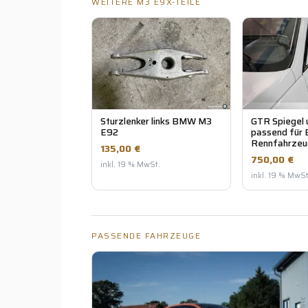
WEITERE M3 E9X-TEILE
Sturzlenker links BMW M3
GTR Spiegel u
E92
passend für
Rennfahrzeu
135,00 €
750,00 €
inkl. 19 % MwSt.
inkl. 19 % MwSt
PASSENDE FAHRZEUGE