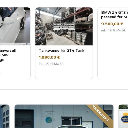
BMW Z4 GT3 V
passend für M
9.500,00 €
inkl. 19 % MwSt.
niversell
Tankwanne für GT4 Tank
 BMW
1.090,00 €
ge
inkl. 19 % MwSt.
.
VERKAUFT