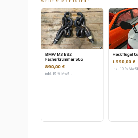
WEITERE M3 E9X-TEILE
BMW M3 E92
Heckflügel C
Fächerkrümmer S65
1.990,00 €
890,00 €
inkl. 19 % MwSt
inkl. 19 % MwSt.