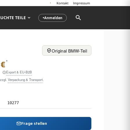
Kontakt
Impressum
Anmelden
UCHTE TEILE
●
Original BMW-Teil
*
 €
Export & EU-B2B
 zzgl.
Verpackung & Transport
.
10277
Frage stellen