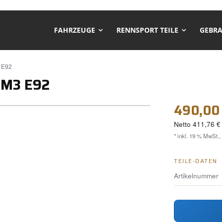
FAHRZEUGE
RENNSPORT TEILE
GEBRA
 E92
 M3 E92
490,00
Netto
411,76 €
* inkl. 19 % MwSt.,
TEILE-DATEN
Artikelnummer