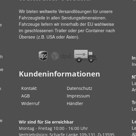
Wir bieten weltweite Versandlösungen für unsere
Fahrzeugteile in allen Sendungsdimensionen.
Fahrzeuge liefern wir innerhalb der EU wahlweise
e
im geschlossenen Trailer oder per Container nach
Übersee (z.B. USA oder Asien).
ch
I
In
pe
Kundeninformationen
N
La
Kontakt
Datenschutz
n
Ar
AGB
Impressum
Tr
Widerruf
Händler
Le
ße
L
Wir sind für Sie erreichbar
Le
Montag - Freitag
10:00 - 16:00 Uhr
A
Vertriebsbüro:
Scharfe Lanke
109-131, D-13595