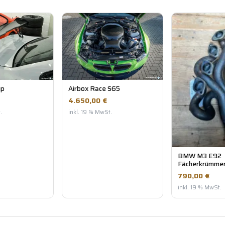
up
Airbox Race S65
4.650,00 €
.
inkl. 19 % MwSt.
BMW M3 E92
Fächerkrümme
790,00 €
inkl. 19 % MwSt.