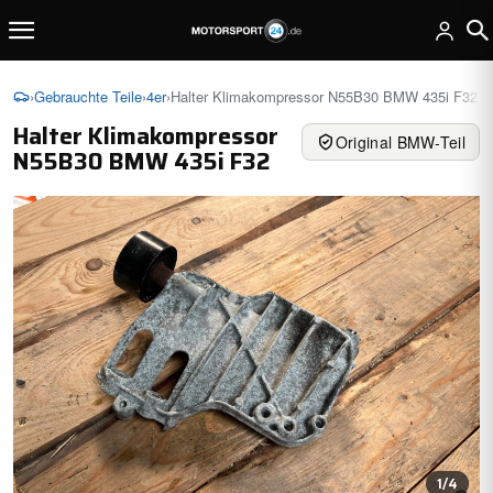
›
Gebrauchte Teile
›
4er
›
Halter Klimakompressor N55B30 BMW 435i F32
Halter Klimakompressor
Original BMW-Teil
N55B30 BMW 435i F32
1
/4