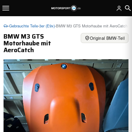
›
Gebrauchte Teile
›
3er (E9x)
›
BMW M3 GTS Motorhaube mit AeroCatch
BMW M3 GTS
Original BMW-Teil
Motorhaube mit
AeroCatch