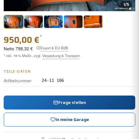
1
/5
*
950,00 €
Export & EU-B2B
Netto
798,32 €
* inkl. 19 % MwSt., zzgl.
Verpackung & Transport
.
TEILE-DATEN
Artikelnummer
24-11 106
Frage stellen
In meine Garage