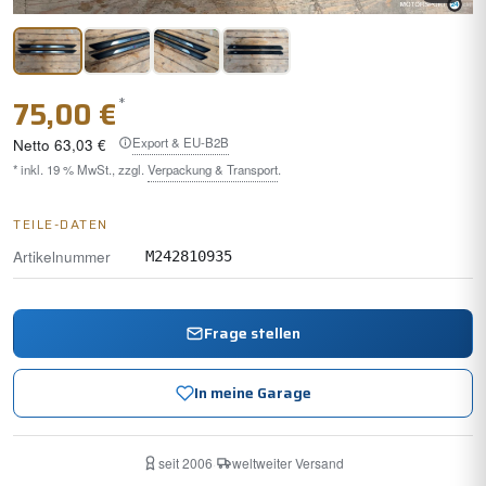
*
75,00 €
Export & EU-B2B
Netto
63,03 €
* inkl. 19 % MwSt., zzgl.
Verpackung & Transport
.
TEILE-DATEN
Artikelnummer
M242810935
Frage stellen
In meine Garage
seit 2006
·
weltweiter Versand