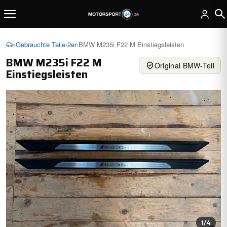
›
Gebrauchte Teile
›
2er
›
BMW M235i F22 M Einstiegsleisten
BMW M235i F22 M
Original BMW-Teil
Einstiegsleisten
1
/4