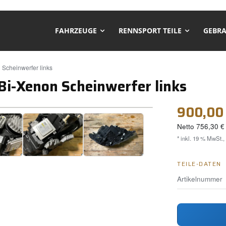
FAHRZEUGE
RENNSPORT TEILE
GEBRA
Scheinwerfer links
i-Xenon Scheinwerfer links
❯
900,00
Netto
756,30 €
* inkl. 19 % MwSt.,
TEILE-DATEN
Artikelnummer