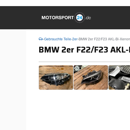
›
Gebrauchte Teile
›
2er
›
BMW 2er F22/F23 AKL-Bi-Xenon 
BMW 2er F22/F23 AKL-B
❮