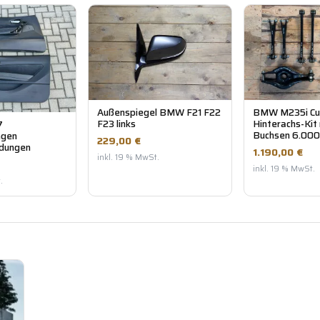
Außenspiegel BMW F21 F22
BMW M235i Cu
F23 links
Hinterachs-Kit
7
Buchsen 6.000
ngen
229,00 €
idungen
1.190,00 €
inkl. 19 % MwSt.
inkl. 19 % MwSt.
.