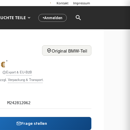
Kontakt
Impressum
Anmelden
UCHTE TEILE
●
Original BMW-Teil
*
 €
Export & EU-B2B
 zzgl.
Verpackung & Transport
.
M242812062
Frage stellen