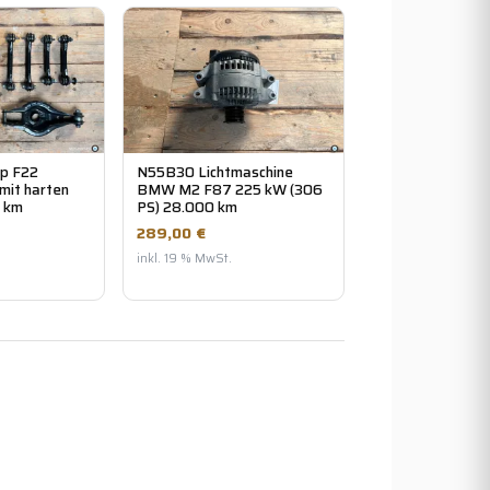
p F22
N55B30 Lichtmaschine
 mit harten
BMW M2 F87 225 kW (306
 km
PS) 28.000 km
289,00 €
inkl. 19 % MwSt.