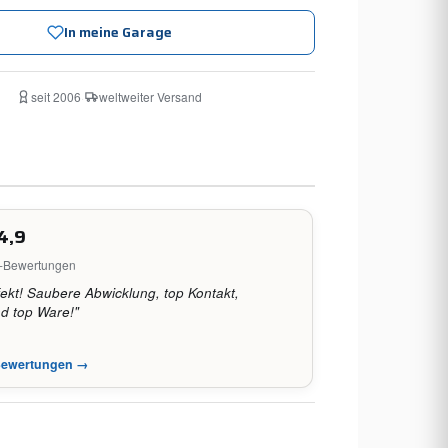
In meine Garage
seit 2006
·
weltweiter Versand
4,9
e-Bewertungen
fekt! Saubere Abwicklung, top Kontakt,
nd top Ware!"
-Bewertungen →