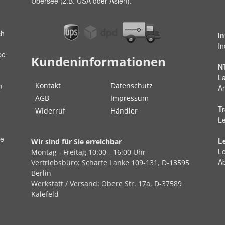
Übersee (z.B. USA oder Asien).
ch
I
In
pe
Kundeninformationen
N
La
Kontakt
Datenschutz
n
Ar
AGB
Impressum
Tr
Widerruf
Händler
Le
ße
L
Wir sind für Sie erreichbar
Le
Montag - Freitag
10:00 - 16:00 Uhr
A
Vertriebsbüro:
Scharfe Lanke
109-131, D-13595
Berlin
Werkstatt / Versand:
Obere Str.
17a, D-37589
Kalefeld