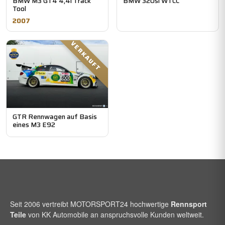
BMW M3 GT4 4,4l Track
BMW 320si WTCC
Tool
2007
VERKAUFT
GTR Rennwagen auf Basis
eines M3 E92
Seit 2006 vertreibt
MOTORSPORT24
hochwertige
Rennsport
Teile
von KK Automobile an anspruchsvolle Kunden weltweit.