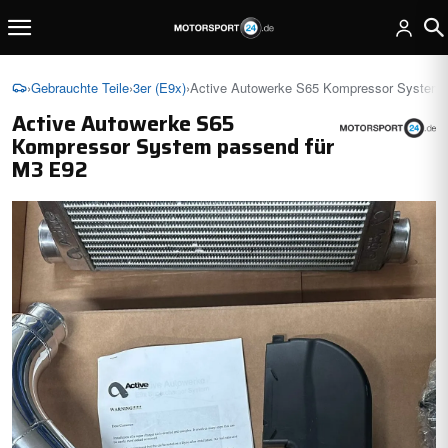
›
Gebrauchte Teile
›
3er (E9x)
›
Active Autowerke S65 Kompressor System 
Active Autowerke S65
Kompressor System passend für
M3 E92