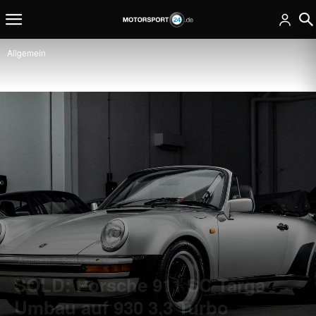
Allgemein
Allgemein
Sold Classic Cars
SOLD: Porsche 911 SC Targa
Umbau auf 930 3,3 Turbo