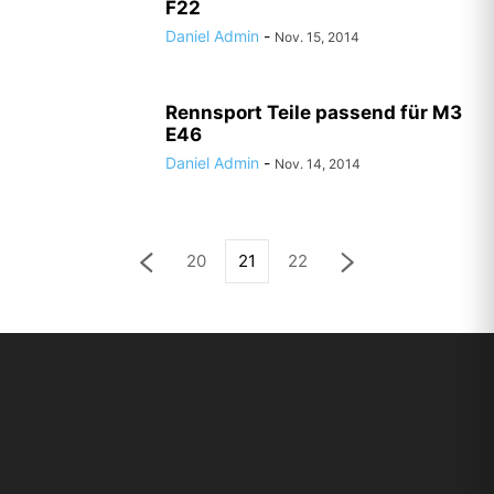
F22
Daniel Admin
-
Nov. 15, 2014
Rennsport Teile passend für M3
E46
Daniel Admin
-
Nov. 14, 2014
20
21
22
ABOUT US
Seit 2006 vertreibt
MOTORSPORT24
die hochwertigen