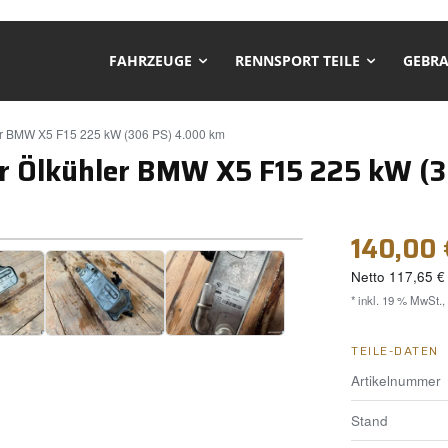
FAHRZEUGE
RENNSPORT TEILE
GEBRA
r BMW X5 F15 225 kW (306 PS) 4.000 km
 Ölkühler BMW X5 F15 225 kW (3
❯
140,00 
Netto
117,65 €
* inkl. 19 % MwSt.,
TEILE-DATEN
Artikelnummer
Stand