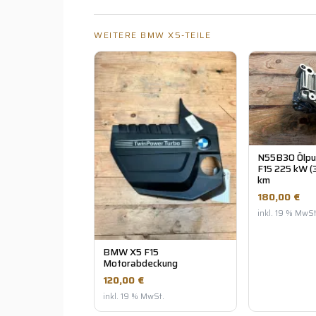
WEITERE BMW X5-TEILE
N55B30 Ölp
F15 225 kW (
km
180,00 €
inkl. 19 % MwSt
BMW X5 F15
Motorabdeckung
120,00 €
inkl. 19 % MwSt.