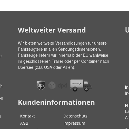
U
Weltweiter Versand
Wir bieten weltweite Versandlösungen für unsere
Fahrzeugteile in allen Sendungsdimensionen.
Fahrzeuge liefern wir innerhalb der EU wahlweise
e
im geschlossenen Trailer oder per Container nach
Übersee (z.B. USA oder Asien).
ch
I
In
pe
Kundeninformationen
N
La
Kontakt
Datenschutz
n
Ar
AGB
Impressum