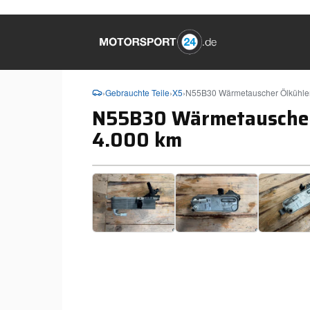
›
Gebrauchte Teile
›
X5
›
N55B30 Wärmetauscher Ölkühle
N55B30 Wärmetauscher
4.000 km
❮