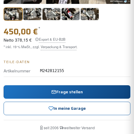
*
450,00 €
Export & EU-B2B
Netto
378,15 €
* inkl. 19 % MwSt., zzgl.
Verpackung & Transport
.
TEILE-DATEN
Artikelnummer
M242812155
Frage stellen
In meine Garage
seit 2006
·
weltweiter Versand