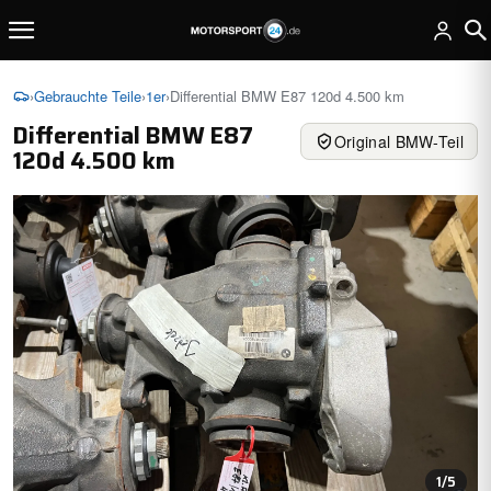
›
Gebrauchte Teile
›
1er
›
Differential BMW E87 120d 4.500 km
Differential BMW E87
Original BMW-Teil
120d 4.500 km
1
/5