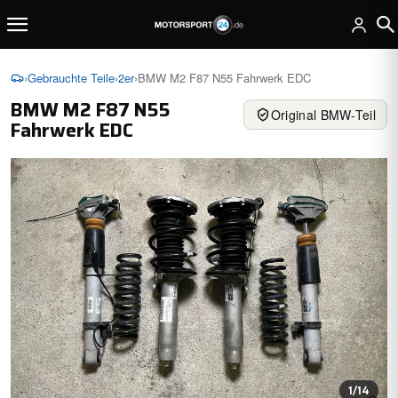
›
Gebrauchte Teile
›
2er
›
BMW M2 F87 N55 Fahrwerk EDC
BMW M2 F87 N55
Original BMW-Teil
Fahrwerk EDC
1
/14