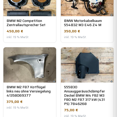
BMW M2 Competition
BMW Motorkabelbaum
Zentrallautsprecher Set
S54B32 M3 E46 Z4 M
450,00 €
350,00 €
inkl. 19 % MwSt.
inkl. 19 % MwSt.
BMW M2 F87 Kotflügel
S55B30
links neu ohne Versiegelung
Ansauggeräuschdämpfer
41358069377
Deckel BMW M4 F82 M3
F80 M2 F87 317 kW (431
375,00 €
PS) 7846268
inkl. 19 % MwSt.
75,00 €
inkl. 19 % MwSt.