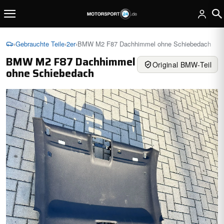
›
Gebrauchte Teile
›
2er
›
BMW M2 F87 Dachhimmel ohne Schiebedach
BMW M2 F87 Dachhimmel
Original BMW-Teil
ohne Schiebedach