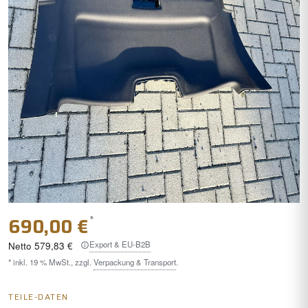
*
690,00 €
Export & EU-B2B
Netto
579,83 €
* inkl. 19 % MwSt., zzgl.
Verpackung & Transport
.
TEILE-DATEN