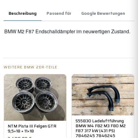
Beschreibung
Passend für
Google Bewertungen
BMW M2 F87 Endschalldämpfer im neuwertigen Zustand.
WEITERE BMW 2ER-TEILE
S55B30 Ladeluftführung
BMW M4 F82 M3 F80 M2
NTM Pista III Felgen GTR
F87 317 kW (431 PS)
9,5×18 + 11×18
7846245 7846245