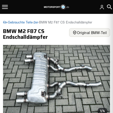
›
Gebrauchte Teile
›
2er
›
BMW M2 F87 CS Endschalldämpfer
BMW M2 F87 CS
Original BMW-Teil
Endschalldämpfer
1
/4