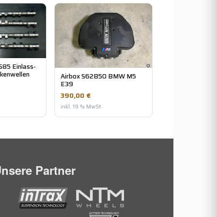
85 Einlass-
ckenwellen
Airbox S62B50 BMW M5
E39
390,00 €
inkl. 19 % MwSt.
nsere Partner