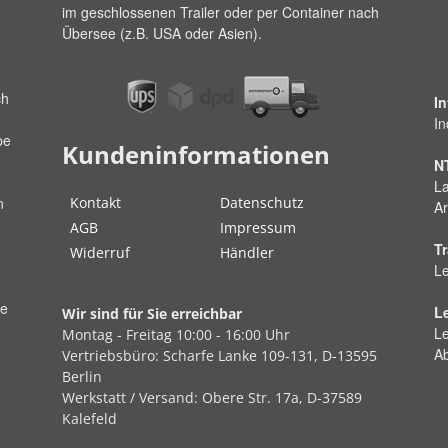
im geschlossenen Trailer oder per Container nach
Übersee (z.B. USA oder Asien).
ch
I
In
pe
Kundeninformationen
N
La
Kontakt
Datenschutz
n
Ar
AGB
Impressum
Tr
Widerruf
Händler
Le
ße
L
Wir sind für Sie erreichbar
Le
Montag - Freitag
10:00 - 16:00 Uhr
A
Vertriebsbüro:
Scharfe Lanke
109-131, D-13595
Berlin
Werkstatt / Versand:
Obere Str.
17a, D-37589
Kalefeld