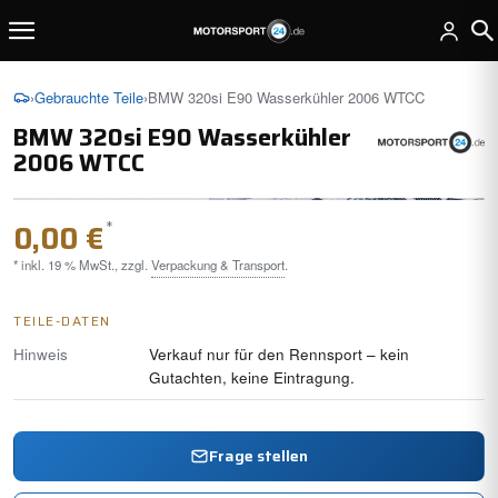
›
Gebrauchte Teile
›
BMW 320si E90 Wasserkühler 2006 WTCC
BMW 320si E90 Wasserkühler
2006 WTCC
*
0,00 €
* inkl. 19 % MwSt., zzgl.
Verpackung & Transport
.
TEILE-DATEN
Hinweis
Verkauf nur für den Rennsport – kein
Gutachten, keine Eintragung.
Frage stellen